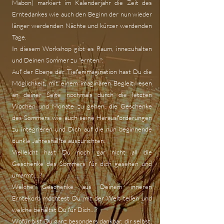
Mabon) markiert im Kalenderjahr die Zeit des
Erntedankes wie auch den Beginn der nun wieder
länger werdenden Nächte und kürzer werdenden
Tage.
In diesem Workshop gibt es Raum, innezuhalten
und Deinen Sommer zu "ernten":
Auf der Ebene der Tiefenimagination hast Du die
Möglichkeit, mit einem imaginären Begleitwesen
an deiner Seite nochmals durch die letzten
Wochen und Monate zu gehen, die Geschenke
des Sommers wie auch seine Herausforderungen
zu integrieren und Dich auf die nun beginnende
dunkle Jahreshälfte auszurichten.
Vielleicht hast Du noch gar nicht all die
Geschenke des Sommers für dich gesehen und
umarmt... ?
Welche Geschenke aus Deinem inneren
Erntekorb möchtest Du mit der Welt teilen und
welche behältst Du für Dich...?
Wofür bist Du ganz besonders dankbar, dir selbst,