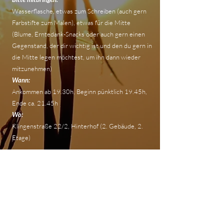
Wasserflasche, etwas zum Schreiben (auch gern
Farbstifte zum Malen), etwas für die Mitte
(Blume, Erntedank-Snacks oder auch gern einen
Gegenstand, der dir wichtig ist und den du gern in
die Mitte legen möchtest, um ihn dann wieder
mitzunehmen)​​
Wann:
Ankommen ab 19.30h, Beginn pünktlich 19.45h,
Ende ca. 21.45h
Wo:
Klingenstraße 22/2, Hinterhof (2. Gebäude, 2.
Etage)
auf Spendenbasis (Empfehlung €20 - €30)
Die Veranstaltung ist eingebettet in die Reihe
"Leipziger Singkreis" mit wechselnden
Singkreisleiter*innen.
HIER
findest Du alle Termine.