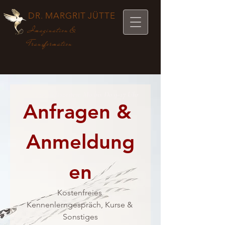
DR. MARGRIT JÜTTE
Imagination &
Transformation
Geschäftszeiten: Mo bis Do 9-17 Uhr
Anfragen & 
Anmeldung
en
Kostenfreies 
Kennenlerngespräch, Kurse & 
Sonstiges