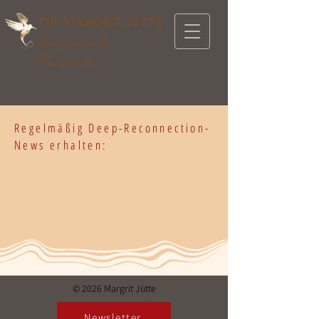
DR. MARGRIT JÜTTE
Imagination &
Transformation
Regelmäßig Deep-Reconnection-
News erhalten:
© 2026 Margrit Jütte
Newsletter