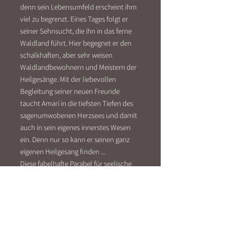
denn sein Lebensumfeld erscheint ihm
viel zu begrenzt. Eines Tages folgt er
seiner Sehnsucht, die ihn in das ferne
Waldland führt. Hier begegnet er den
schalkhaften, aber sehr weisen
Waldlandbewohnern und Meistern der
Heilgesänge. Mit der liebevollen
Begleitung seiner neuen Freunde
taucht Amarí in die tiefsten Tiefen des
sagenumwobenen Herzsees und damit
auch in sein eigenes innerstes Wesen
ein. Denn nur so kann er seinen ganz
eigenen Heilgesang finden ...
Diese fabelhafte Parabel für seelische
Heilung ist durchwoben von Mythen
Lateinamerikas sowie von
schamanischen Traditionen
amazonischer Indianer, bei denen die
Autorin gelebt hat.