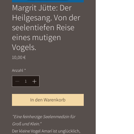
Margrit Jütte: Der
Heilgesang. Von der
seelentiefen Reise
eines mutigen
Vogels.
Preis
10,00 €
Anzahl
*
In den Warenkorb
"Eine feinherzige Seelenmedizin für
Groß und Klein."
Der kleine Vogel Amarí ist unglücklich,