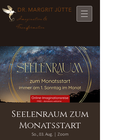
DR. MARGRIT JÜTTE
Imagination &
Transformation
Seelenraum zum
Monatsstart
So., 03. Aug.
  |  
Zoom